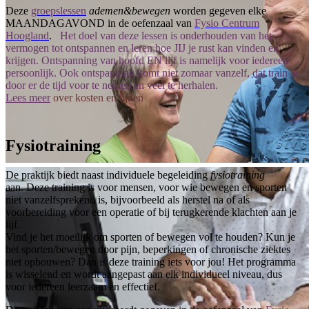
Deze
groepslessen
ademen&bewegen
worden gegeven elke
MAANDAGAVOND
in de oefenzaal van
Fysio Centrum
Hoogland
.
Het doel van deze lessen is onderhouden van het
vermogen tot ontspannen en leren hoe JIJ je rust kan vinden en
krijgen. Ontspanning van hoofd EN lijf is namelijk voor iedereen
persoonlijk. Ook ontspanning komt niet zomaar vanzelf, dat train je
door er de tijd voor te nemen en veel te herhalen.
Lees meer
over kosten en tijden
Fysiotraining
De praktijk biedt naast individuele begeleiding
fysiotraining
aan. Deze training is voor mensen, voor wie bewegen en sporten
niet vanzelfsprekend is, bijvoorbeeld als herstel na of als
voorbereiding voor een operatie of bij terugkerende klachten aan je
lijf.
Vind je het moeilijk om sporten of bewegen vol te houden? Kun je
het sporten/bewegen door pijn, beperkingen of chronische ziektes
niet opbouwen? Dan is deze training iets voor jou! Het programma
is wisselend en wordt aangepast aan elk individueel niveau, dus
voor iedereen leerzaam en effectief.