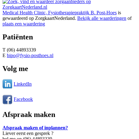
Medical Health Clinic, Fysiotherapiepraktijk B. Post-Hoes
is
gewaardeerd op ZorgkaartNederland.
Bekijk alle waarderingen
of
plaats een waardering
Patiënten
T (06) 44893339
E
bipo@fysio-posthoes.nl
Volg me
LinkedIn
Facebook
Afspraak maken
Afspraak maken of inplannen?
Liever eerst een gesprek ?
bel me op (06) 44893339