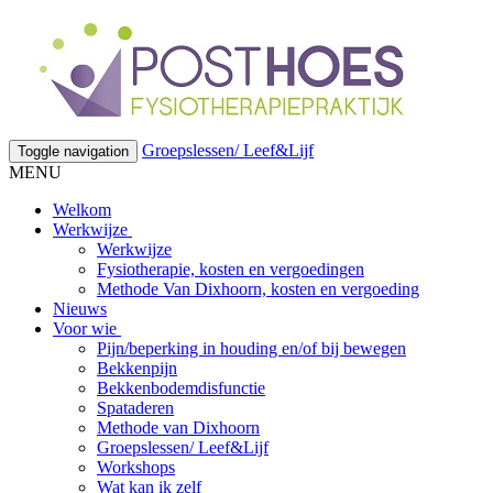
Groepslessen/ Leef&Lijf
Toggle navigation
MENU
Welkom
Werkwijze
Werkwijze
Fysiotherapie, kosten en vergoedingen
Methode Van Dixhoorn, kosten en vergoeding
Nieuws
Voor wie
Pijn/beperking in houding en/of bij bewegen
Bekkenpijn
Bekkenbodemdisfunctie
Spataderen
Methode van Dixhoorn
Groepslessen/ Leef&Lijf
Workshops
Wat kan ik zelf