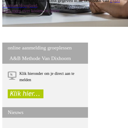
De training van een uur wordt gegeven in de oefenzaal van
Fysio
Centrum Hoogland
.
Lees meer
over kosten en tijden
online aanmelding groeplessen
A&B Methode Van Dixhoorn
Klik hieronder om je direct aan te
melden
Nieuws